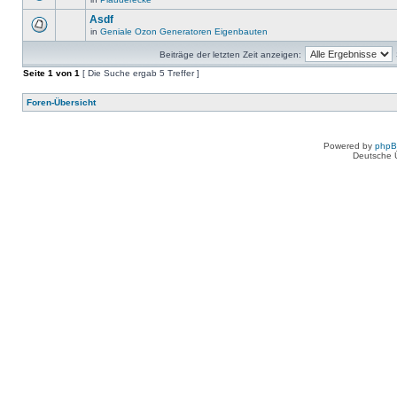
Asdf
in
Geniale Ozon Generatoren Eigenbauten
Beiträge der letzten Zeit anzeigen:
Seite
1
von
1
[ Die Suche ergab 5 Treffer ]
Foren-Übersicht
Powered by
php
Deutsche 