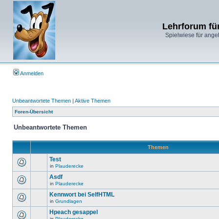
Lehrforum fü
Spielwiese für ange
Anmelden
Unbeantwortete Themen
|
Aktive Themen
Foren-Übersicht
Unbeantwortete Themen
Themen
Test
in
Plauderecke
Asdf
in
Plauderecke
Kennwort bei SelfHTML
in
Grundlagen
Hpeach gesappel
in
Plauderecke