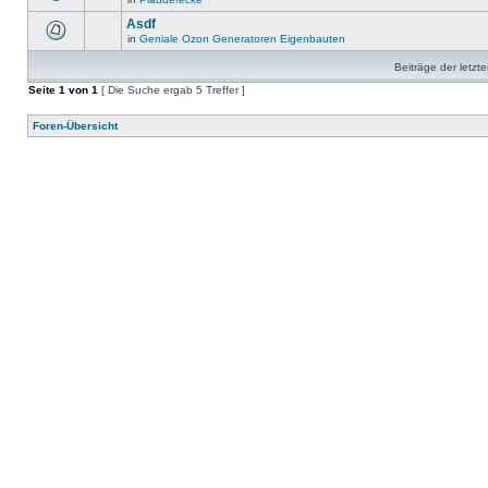
Asdf
in
Geniale Ozon Generatoren Eigenbauten
Beiträge der letzt
Seite
1
von
1
[ Die Suche ergab 5 Treffer ]
Foren-Übersicht