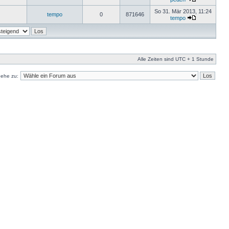
So 31. Mär 2013, 11:24
tempo
0
871646
tempo
Alle Zeiten sind UTC + 1 Stunde
ehe zu: