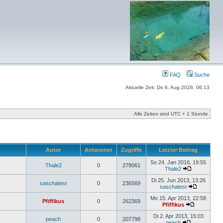
FAQ
Suche
Aktuelle Zeit: Do 6. Aug 2026, 06:13
Alle Zeiten sind UTC + 1 Stunde
Autor
Antworten
Zugriffe
Letzter Beitrag
So 24. Jan 2016, 19:55
Thale2
0
279061
Thale2
Di 25. Jun 2013, 13:26
saschatest
0
236569
saschatest
Mo 15. Apr 2013, 22:58
Pfiffikus
0
262369
Pfiffikus
Di 2. Apr 2013, 15:03
peach
0
207798
peach