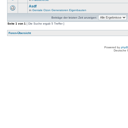
Asdf
in
Geniale Ozon Generatoren Eigenbauten
Beiträge der letzten Zeit anzeigen:
Seite
1
von
1
[ Die Suche ergab 5 Treffer ]
Foren-Übersicht
Powered by
php
Deutsche 