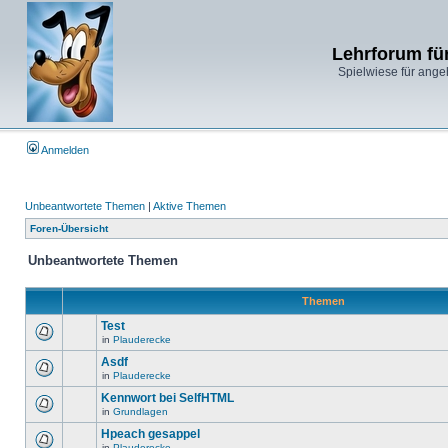
Lehrforum fü
Spielwiese für ange
Anmelden
Unbeantwortete Themen
|
Aktive Themen
Foren-Übersicht
Unbeantwortete Themen
Themen
Test
in
Plauderecke
Asdf
in
Plauderecke
Kennwort bei SelfHTML
in
Grundlagen
Hpeach gesappel
in
Plauderecke