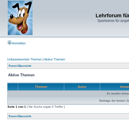
Lehrforum fü
Spielwiese für ange
Anmelden
Unbeantwortete Themen
|
Aktive Themen
Foren-Übersicht
Aktive Themen
Themen
Autor
Antw
Es wurden kein
Beiträge der letzten Z
Seite
1
von
1
[ Die Suche ergab 0 Treffer ]
Foren-Übersicht