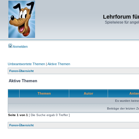
Lehrforum fü
Spielwiese für ange
Anmelden
Unbeantwortete Themen
|
Aktive Themen
Foren-Übersicht
Aktive Themen
Themen
Autor
Antw
Es wurden kein
Beiträge der letzten Z
Seite
1
von
1
[ Die Suche ergab 0 Treffer ]
Foren-Übersicht