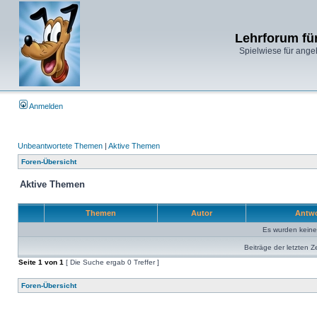
Lehrforum fü
Spielwiese für ange
Anmelden
Unbeantwortete Themen
|
Aktive Themen
Foren-Übersicht
Aktive Themen
Themen
Autor
Antw
Es wurden kein
Beiträge der letzten Z
Seite
1
von
1
[ Die Suche ergab 0 Treffer ]
Foren-Übersicht