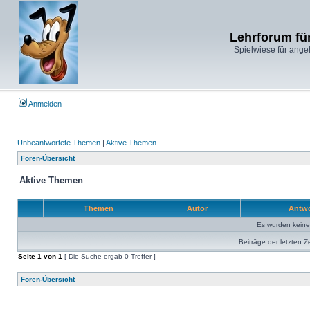
Lehrforum fü
Spielwiese für ange
Anmelden
Unbeantwortete Themen
|
Aktive Themen
Foren-Übersicht
Aktive Themen
Themen
Autor
Antw
Es wurden kein
Beiträge der letzten Z
Seite
1
von
1
[ Die Suche ergab 0 Treffer ]
Foren-Übersicht