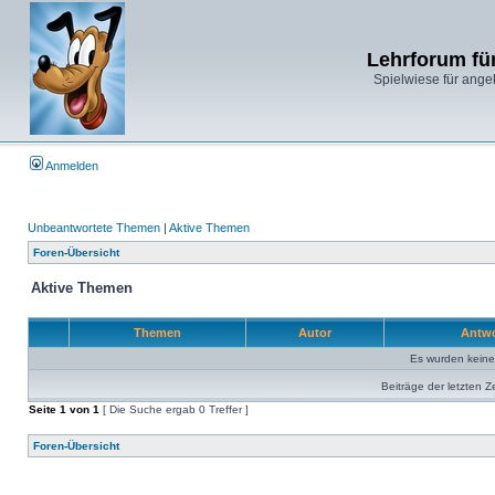
Lehrforum fü
Spielwiese für ange
Anmelden
Unbeantwortete Themen
|
Aktive Themen
Foren-Übersicht
Aktive Themen
Themen
Autor
Antw
Es wurden kein
Beiträge der letzten Z
Seite
1
von
1
[ Die Suche ergab 0 Treffer ]
Foren-Übersicht