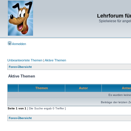
Lehrforum fü
Spielwiese für ange
Anmelden
Unbeantwortete Themen
|
Aktive Themen
Foren-Übersicht
Aktive Themen
Themen
Autor
Antw
Es wurden kein
Beiträge der letzten Z
Seite
1
von
1
[ Die Suche ergab 0 Treffer ]
Foren-Übersicht