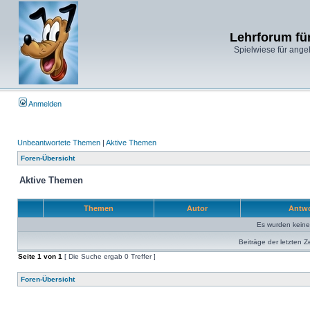
Lehrforum fü
Spielwiese für ange
Anmelden
Unbeantwortete Themen
|
Aktive Themen
Foren-Übersicht
Aktive Themen
Themen
Autor
Antw
Es wurden kein
Beiträge der letzten Z
Seite
1
von
1
[ Die Suche ergab 0 Treffer ]
Foren-Übersicht