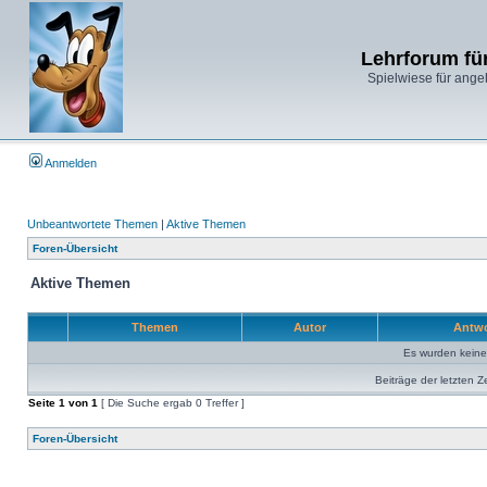
Lehrforum fü
Spielwiese für ange
Anmelden
Unbeantwortete Themen
|
Aktive Themen
Foren-Übersicht
Aktive Themen
Themen
Autor
Antw
Es wurden kein
Beiträge der letzten Z
Seite
1
von
1
[ Die Suche ergab 0 Treffer ]
Foren-Übersicht