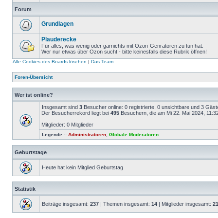
Forum
Grundlagen
Plauderecke
Für alles, was wenig oder garnichts mit Ozon-Genratoren zu tun hat.
Wer nur etwas über Ozon sucht - bitte keinesfalls diese Rubrik öffnen!
Alle Cookies des Boards löschen
|
Das Team
Foren-Übersicht
Wer ist online?
Insgesamt sind
3
Besucher online: 0 registrierte, 0 unsichtbare und 3 Gäs
Der Besucherrekord liegt bei
495
Besuchern, die am Mi 22. Mai 2024, 11:32 
Mitglieder: 0 Mitglieder
Legende ::
Administratoren
,
Globale Moderatoren
Geburtstage
Heute hat kein Mitglied Geburtstag
Statistik
Beiträge insgesamt:
237
| Themen insgesamt:
14
| Mitglieder insgesamt:
2