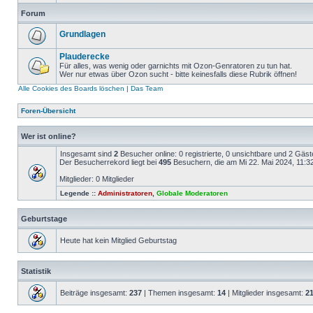
Forum
Grundlagen
Plauderecke
Für alles, was wenig oder garnichts mit Ozon-Genratoren zu tun hat.
Wer nur etwas über Ozon sucht - bitte keinesfalls diese Rubrik öffnen!
Alle Cookies des Boards löschen
|
Das Team
Foren-Übersicht
Wer ist online?
Insgesamt sind
2
Besucher online: 0 registrierte, 0 unsichtbare und 2 Gäs
Der Besucherrekord liegt bei
495
Besuchern, die am Mi 22. Mai 2024, 11:32 
Mitglieder: 0 Mitglieder
Legende ::
Administratoren
,
Globale Moderatoren
Geburtstage
Heute hat kein Mitglied Geburtstag
Statistik
Beiträge insgesamt:
237
| Themen insgesamt:
14
| Mitglieder insgesamt:
2