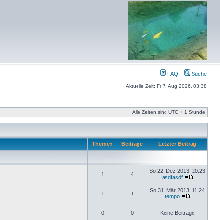
FAQ
Suche
Aktuelle Zeit: Fr 7. Aug 2026, 03:38
Alle Zeiten sind UTC + 1 Stunde
Themen
Beiträge
Letzter Beitrag
So 22. Dez 2013, 20:23
1
4
asdfasdf
So 31. Mär 2013, 11:24
1
1
tempo
0
0
Keine Beiträge