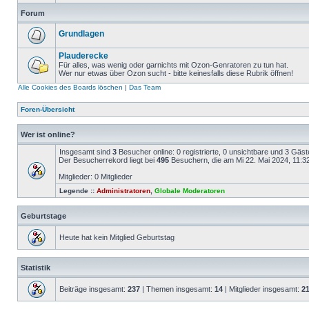
Forum
Grundlagen
Plauderecke
Für alles, was wenig oder garnichts mit Ozon-Genratoren zu tun hat.
Wer nur etwas über Ozon sucht - bitte keinesfalls diese Rubrik öffnen!
Alle Cookies des Boards löschen
|
Das Team
Foren-Übersicht
Wer ist online?
Insgesamt sind
3
Besucher online: 0 registrierte, 0 unsichtbare und 3 Gäs
Der Besucherrekord liegt bei
495
Besuchern, die am Mi 22. Mai 2024, 11:32 
Mitglieder: 0 Mitglieder
Legende ::
Administratoren
,
Globale Moderatoren
Geburtstage
Heute hat kein Mitglied Geburtstag
Statistik
Beiträge insgesamt:
237
| Themen insgesamt:
14
| Mitglieder insgesamt:
2