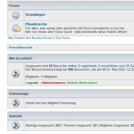
Forum
Grundlagen
Plauderecke
Für alles, was wenig oder garnichts mit Ozon-Genratoren zu tun hat.
Wer nur etwas über Ozon sucht - bitte keinesfalls diese Rubrik öffnen!
Alle Cookies des Boards löschen
|
Das Team
Foren-Übersicht
Wer ist online?
Insgesamt sind
18
Besucher online: 0 registrierte, 0 unsichtbare und 18 G
Der Besucherrekord liegt bei
495
Besuchern, die am Mi 22. Mai 2024, 11:32 
Mitglieder: 0 Mitglieder
Legende ::
Administratoren
,
Globale Moderatoren
Geburtstage
Heute hat kein Mitglied Geburtstag
Statistik
Beiträge insgesamt:
237
| Themen insgesamt:
14
| Mitglieder insgesamt:
2