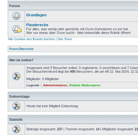
Forum
Grundlagen
Plauderecke
Für alles, was wenig oder garnichts mit Ozon-Genratoren zu tun hat.
Wer nur etwas über Ozon sucht - bitte keinesfalls diese Rubrik öffnen!
Alle Cookies des Boards löschen
|
Das Team
Foren-Übersicht
Wer ist online?
Insgesamt sind
7
Besucher online: 0 registrierte, 0 unsichtbare und 7 Gäs
Der Besucherrekord liegt bei
495
Besuchern, die am Mi 22. Mai 2024, 11:32 
Mitglieder: 0 Mitglieder
Legende ::
Administratoren
,
Globale Moderatoren
Geburtstage
Heute hat kein Mitglied Geburtstag
Statistik
Beiträge insgesamt:
237
| Themen insgesamt:
14
| Mitglieder insgesamt:
2