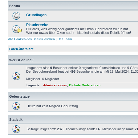
Forum
Grundlagen
Plauderecke
Für alles, was wenig oder garnichts mit Ozon-Genratoren zu tun hat.
Wer nur etwas über Ozon sucht - bitte keinesfalls diese Rubrik öffnen!
Alle Cookies des Boards löschen
|
Das Team
Foren-Übersicht
Wer ist online?
Insgesamt sind
9
Besucher online: 0 registrierte, 0 unsichtbare und 9 Gäs
Der Besucherrekord liegt bei
495
Besuchern, die am Mi 22. Mai 2024, 11:32 
Mitglieder: 0 Mitglieder
Legende ::
Administratoren
,
Globale Moderatoren
Geburtstage
Heute hat kein Mitglied Geburtstag
Statistik
Beiträge insgesamt:
237
| Themen insgesamt:
14
| Mitglieder insgesamt:
2