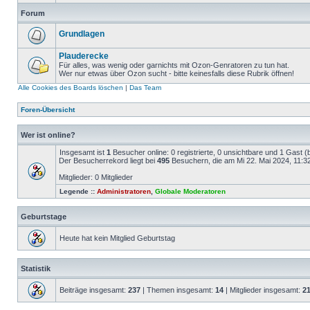
Forum
Grundlagen
Plauderecke
Für alles, was wenig oder garnichts mit Ozon-Genratoren zu tun hat.
Wer nur etwas über Ozon sucht - bitte keinesfalls diese Rubrik öffnen!
Alle Cookies des Boards löschen
|
Das Team
Foren-Übersicht
Wer ist online?
Insgesamt ist
1
Besucher online: 0 registrierte, 0 unsichtbare und 1 Gast 
Der Besucherrekord liegt bei
495
Besuchern, die am Mi 22. Mai 2024, 11:32 
Mitglieder: 0 Mitglieder
Legende ::
Administratoren
,
Globale Moderatoren
Geburtstage
Heute hat kein Mitglied Geburtstag
Statistik
Beiträge insgesamt:
237
| Themen insgesamt:
14
| Mitglieder insgesamt:
2