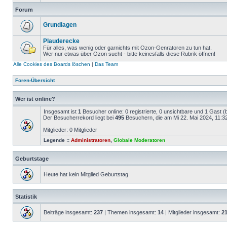
Forum
Grundlagen
Plauderecke
Für alles, was wenig oder garnichts mit Ozon-Genratoren zu tun hat.
Wer nur etwas über Ozon sucht - bitte keinesfalls diese Rubrik öffnen!
Alle Cookies des Boards löschen
|
Das Team
Foren-Übersicht
Wer ist online?
Insgesamt ist
1
Besucher online: 0 registrierte, 0 unsichtbare und 1 Gast 
Der Besucherrekord liegt bei
495
Besuchern, die am Mi 22. Mai 2024, 11:32 
Mitglieder: 0 Mitglieder
Legende ::
Administratoren
,
Globale Moderatoren
Geburtstage
Heute hat kein Mitglied Geburtstag
Statistik
Beiträge insgesamt:
237
| Themen insgesamt:
14
| Mitglieder insgesamt:
2