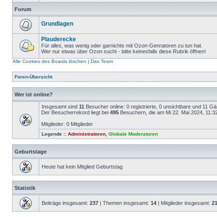
Forum
Grundlagen
Plauderecke
Für alles, was wenig oder garnichts mit Ozon-Genratoren zu tun hat.
Wer nur etwas über Ozon sucht - bitte keinesfalls diese Rubrik öffnen!
Alle Cookies des Boards löschen
|
Das Team
Foren-Übersicht
Wer ist online?
Insgesamt sind
11
Besucher online: 0 registrierte, 0 unsichtbare und 11 G
Der Besucherrekord liegt bei
495
Besuchern, die am Mi 22. Mai 2024, 11:32 
Mitglieder: 0 Mitglieder
Legende ::
Administratoren
,
Globale Moderatoren
Geburtstage
Heute hat kein Mitglied Geburtstag
Statistik
Beiträge insgesamt:
237
| Themen insgesamt:
14
| Mitglieder insgesamt:
2