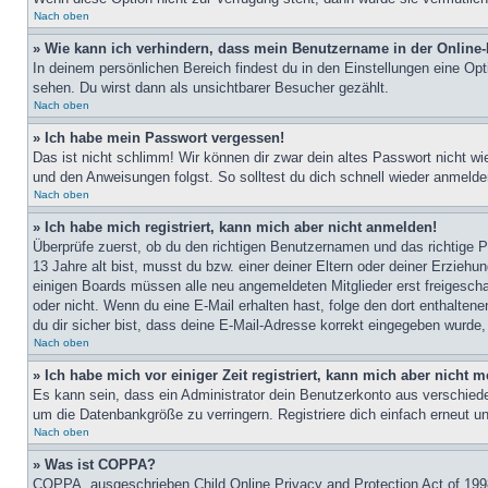
Nach oben
» Wie kann ich verhindern, dass mein Benutzername in der Online-
In deinem persönlichen Bereich findest du in den Einstellungen eine Op
sehen. Du wirst dann als unsichtbarer Besucher gezählt.
Nach oben
» Ich habe mein Passwort vergessen!
Das ist nicht schlimm! Wir können dir zwar dein altes Passwort nicht w
und den Anweisungen folgst. So solltest du dich schnell wieder anmeld
Nach oben
» Ich habe mich registriert, kann mich aber nicht anmelden!
Überprüfe zuerst, ob du den richtigen Benutzernamen und das richtige
13 Jahre alt bist, musst du bzw. einer deiner Eltern oder deiner Erziehu
einigen Boards müssen alle neu angemeldeten Mitglieder erst freigeschalt
oder nicht. Wenn du eine E-Mail erhalten hast, folge den dort enthalte
du dir sicher bist, dass deine E-Mail-Adresse korrekt eingegeben wurde,
Nach oben
» Ich habe mich vor einiger Zeit registriert, kann mich aber nicht
Es kann sein, dass ein Administrator dein Benutzerkonto aus verschiede
um die Datenbankgröße zu verringern. Registriere dich einfach erneut u
Nach oben
» Was ist COPPA?
COPPA, ausgeschrieben Child Online Privacy and Protection Act of 1998