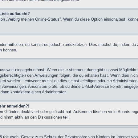
Liste auftaucht?
tion „Verbirg meinen Online-Status“. Wenn du diese Option einschaltest, könn
ieder mitteilen, du kannst es jedoch zurücksetzen. Dies machst du, indem du
en können.
 Passwort eingegeben hast. Wenn diese stimmen, dann gibt es zwei Möglichk
ngsberechtigten den Anweisungen folgen, die du erhalten hast. Wenn dies nicht 
et werden – entweder musst du dies selbst erledigen oder ein Administrator. Be
nen Anweisungen. Ansonsten prüfe, ob du deine E-Mail-Adresse korrekt eingeg
 dann kontaktiere einen Administrator.
 mehr anmelden?!
n Gründen deaktiviert oder gelöscht hat. Außerdem löschen viele Boards rege
nd nimm aktiv an den Diskussionen teil!
 (deutsch: Gesetz zum Schutz der Privatsphäre von Kindern im Internet von 