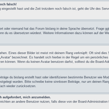
och falsch!
 eingestellt hast und die Zeit trotzdem noch falsch ist, geht die Uhr des Serv
iert oder niemand hat das Forum bislang in deine Sprache übersetzt. Frage ggf
n, wenn du es übersetzen würdest. Weitere Informationen dazu können auf der
hen. Eines dieser Bilder ist meist mit deinem Rang verknüpft: Oft sind dies 
Avatar“ bezeichnet. Es handelt sich hierbei in der Regel um ein persönliches
en können. Wenn du keinen Avatar benutzen darfst, solltest du die Board-Adm
träge du bislang erstellt hast oder identifizieren bestimmte Benutzer wie M
festgelegt wurden. Bitte schreibe keine sinnlosen Beiträge, nur um deinen Ra
fach wieder zurücksetzen.
ch aufgefordert, mich anzumelden.
achrichten an andere Benutzer nutzen, falls diese von der Board-Administrati