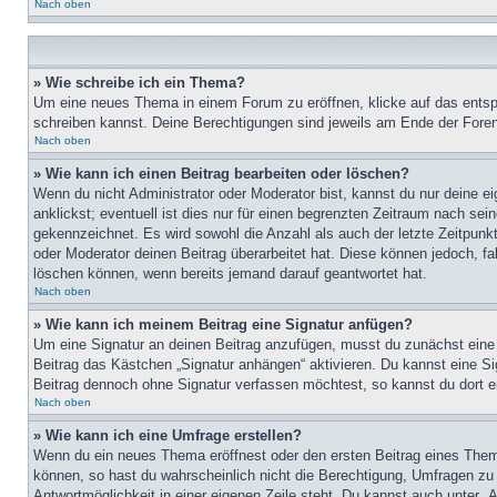
Nach oben
» Wie schreibe ich ein Thema?
Um eine neues Thema in einem Forum zu eröffnen, klicke auf das entspre
schreiben kannst. Deine Berechtigungen sind jeweils am Ende der Foren-
Nach oben
» Wie kann ich einen Beitrag bearbeiten oder löschen?
Wenn du nicht Administrator oder Moderator bist, kannst du nur deine e
anklickst; eventuell ist dies nur für einen begrenzten Zeitraum nach sei
gekennzeichnet. Es wird sowohl die Anzahl als auch der letzte Zeitpunk
oder Moderator deinen Beitrag überarbeitet hat. Diese können jedoch, fal
löschen können, wenn bereits jemand darauf geantwortet hat.
Nach oben
» Wie kann ich meinem Beitrag eine Signatur anfügen?
Um eine Signatur an deinen Beitrag anzufügen, musst du zunächst eine s
Beitrag das Kästchen „Signatur anhängen“ aktivieren. Du kannst eine S
Beitrag dennoch ohne Signatur verfassen möchtest, so kannst du dort ei
Nach oben
» Wie kann ich eine Umfrage erstellen?
Wenn du ein neues Thema eröffnest oder den ersten Beitrag eines Themas
können, so hast du wahrscheinlich nicht die Berechtigung, Umfragen zu e
Antwortmöglichkeit in einer eigenen Zeile steht. Du kannst auch unter „