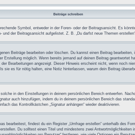
Beiträge schreiben
chende Symbol, entweder in der Foren- oder der Beitragsansicht. Es könnte se
 und der Beitragsansicht aufgelistet. Z. B. „Du darfst neue Themen erstelle
igenen Beiträge bearbeiten oder löschen. Du kannst einen Beitrag bearbeiten
ner Erstellung möglich. Wenn bereits jemand auf deinen Beitrag geantwortet ha
t der Bearbeitungen angezeigt. Dieser Hinweis erscheint nicht, wenn noch nie
ls sie es für nötig halten, eine Notiz hinterlassen, warum dein Beitrag überar
olche in den Einstellungen in deinem persönlichen Bereich entwerfen. Nachde
ignatur auch hinzufügen, indem du in deinem persönlichen Bereich das stand
nfach das Kontrollkästchen „Signatur anhängen“ wieder deaktivieren.
 bearbeitest, findest du ein Register „Umfrage erstellen“ unterhalb des Formu
rstellen. Du solltest einen Titel und mindestens zwei Antwortmöglichkeiten i
Auswahlmöglichkeiten pro Benutzer“ festlegen, wie viele Optionen ein Benutzer