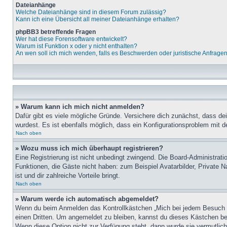
Dateianhänge
Welche Dateianhänge sind in diesem Forum zulässig?
Kann ich eine Übersicht all meiner Dateianhänge erhalten?
phpBB3 betreffende Fragen
Wer hat diese Forensoftware entwickelt?
Warum ist Funktion x oder y nicht enthalten?
An wen soll ich mich wenden, falls es Beschwerden oder juristische Anfrage
» Warum kann ich mich nicht anmelden?
Dafür gibt es viele mögliche Gründe. Versichere dich zunächst, dass de
wurdest. Es ist ebenfalls möglich, dass ein Konfigurationsproblem mit d
Nach oben
» Wozu muss ich mich überhaupt registrieren?
Eine Registrierung ist nicht unbedingt zwingend. Die Board-Administratio
Funktionen, die Gäste nicht haben: zum Beispiel Avatarbilder, Private Na
ist und dir zahlreiche Vorteile bringt.
Nach oben
» Warum werde ich automatisch abgemeldet?
Wenn du beim Anmelden das Kontrollkästchen „Mich bei jedem Besuch au
einen Dritten. Um angemeldet zu bleiben, kannst du dieses Kästchen be
Wenn diese Option nicht zur Verfügung steht, dann wurde sie vermutlich