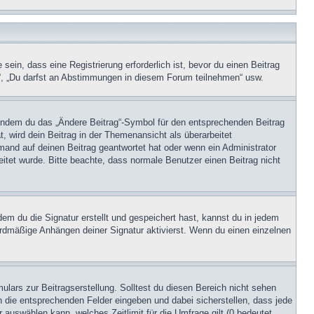
in, dass eine Registrierung erforderlich ist, bevor du einen Beitrag
n“, „Du darfst an Abstimmungen in diesem Forum teilnehmen“ usw.
, indem du das „Ändere Beitrag“-Symbol für den entsprechenden Beitrag
t, wird dein Beitrag in der Themenansicht als überarbeitet
mand auf deinen Beitrag geantwortet hat oder wenn ein Administrator
beitet wurde. Bitte beachte, dass normale Benutzer einen Beitrag nicht
m du die Signatur erstellt und gespeichert hast, kannst du in jedem
ardmäßige Anhängen deiner Signatur aktivierst. Wenn du einen einzelnen
lars zur Beitragserstellung. Solltest du diesen Bereich nicht sehen
n die entsprechenden Felder eingeben und dabei sicherstellen, dass jede
 auswählen kann, welches Zeitlimit für die Umfrage gilt (0 bedeutet